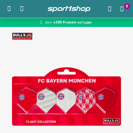
0
4300 Produkte auf Lager
McDart.de
über
Zum Hauptinhalt springen