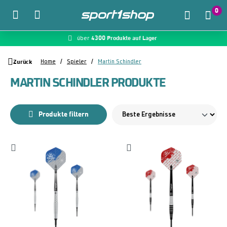
0
4300 Produkte auf Lager
McDart.de
über
Zum Hauptinhalt springen
Zurück
Home
Spieler
Martin Schindler
MARTIN SCHINDLER PRODUKTE
Produkte filtern