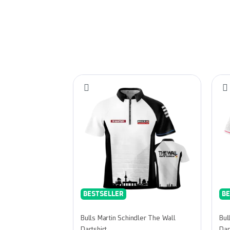
BESTSELLER
BE
Bulls Martin Schindler The Wall
Bul
Dartshirt
Dar