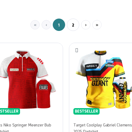
Seite
Seite
1
2
STSELLER
BESTSELLER
ls Niko Springer Meenzer Bub
Target Coolplay Gabriel Clemens
tshirt
2025 Dartshirt