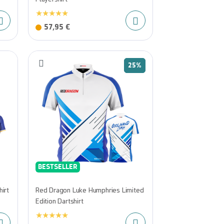
57,95 €
25%
BESTSELLER
irt
Red Dragon Luke Humphries Limited
Edition Dartshirt