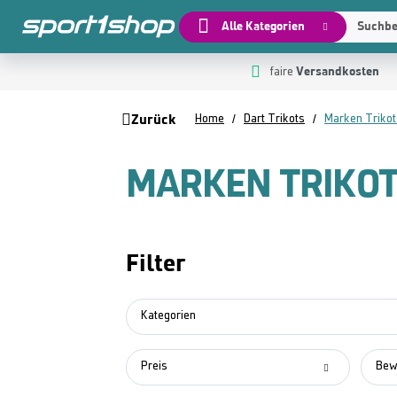
Alle Kategorien
Suchbeg
Versandkosten
 Hauptinhalt springen
Zur Suche springen
Zur Hauptnavigation springen
faire
Zurück
Home
Dart Trikots
Marken Trikot
MARKEN TRIKO
Filter
Kategorien
Preis
Bew