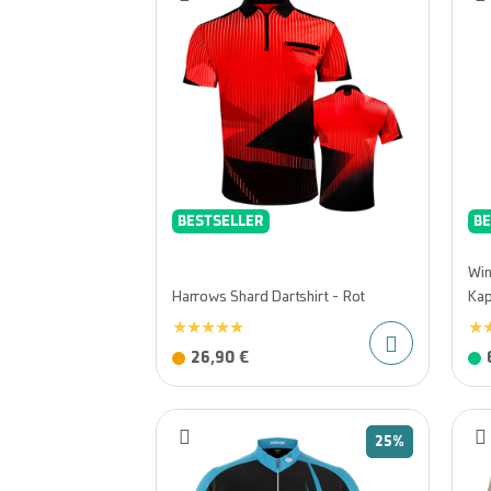
BESTSELLER
BE
Win
Harrows Shard Dartshirt - Rot
Kap
26,90 €
25%