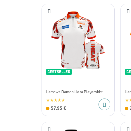
BESTSELLER
BE
Harrows Damon Heta Playershirt
Har
57,95 €