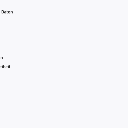
& Daten
en
eiheit