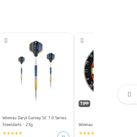
TIPP
Winmau Daryl Gurney SC 1.0 Series
Steeldarts - 23g
Winmau Blade 6 Steeldartboard