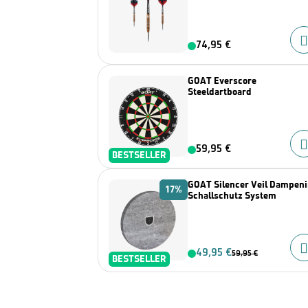
74,95 €
GOAT Everscore
Steeldartboard
59,95 €
BESTSELLER
GOAT Silencer Veil Dampen
17%
Schallschutz System
49,95 €
59,95 €
BESTSELLER