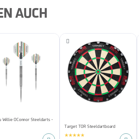
EN AUCH
 Willie OConnor Steeldarts -
Target TOR Steeldartboard