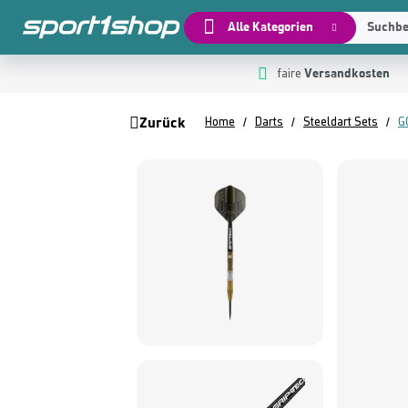
Alle Kategorien
Suchbeg
Versandkosten
 Hauptinhalt springen
Zur Suche springen
Zur Hauptnavigation springen
faire
Zurück
Home
Darts
Steeldart Sets
G