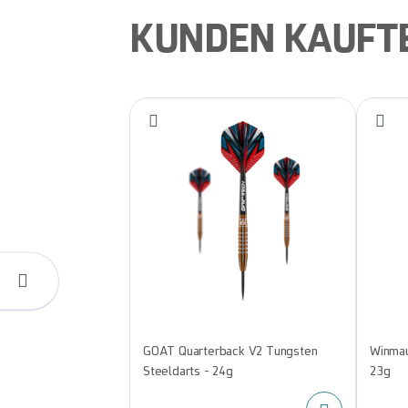
KUNDEN KAUFT
GOAT Quarterback V2 Tungsten
Winmau
Steeldarts - 24g
23g