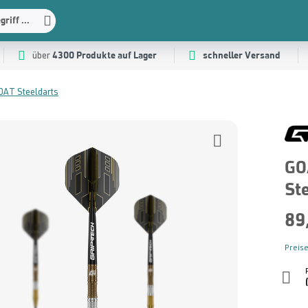
riff ...
4300 Produkte auf Lager
schneller Versand
über
OAT Steeldarts
GO
St
89
Preise