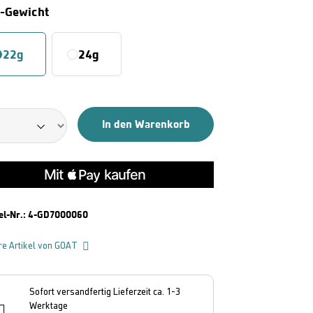
Auswählen
t-Gewicht
22g
24g
In den Warenkorb
el-Nr.:
4-GD7000060
re Artikel von GOAT
Sofort versandfertig Lieferzeit ca. 1-3
Werktage