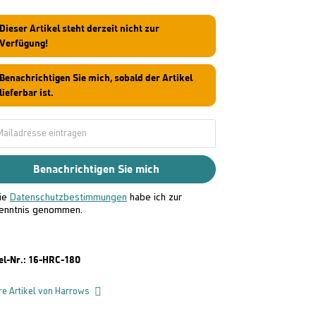
Dieser Artikel steht derzeit nicht zur
Verfügung!
Benachrichtigen Sie mich, sobald der Artikel
lieferbar ist.
Benachrichtigen Sie mich
ie
Datenschutzbestimmungen
habe ich zur
enntnis genommen.
el-Nr.:
16-HRC-180
re Artikel von Harrows