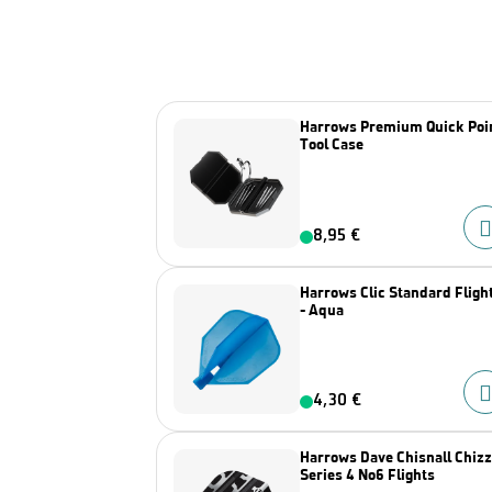
Harrows Premium Quick Poi
Tool Case
8,95 €
Harrows Clic Standard Fligh
- Aqua
4,30 €
Harrows Dave Chisnall Chiz
Series 4 No6 Flights