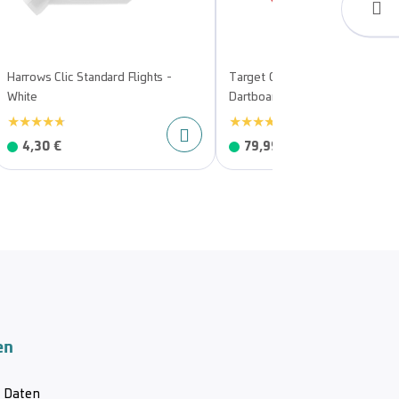
Harrows Clic Standard Flights -
Target CORONA Vision LED
White
Dartboard Lighting System
4,30 €
79,99 €
en
& Daten