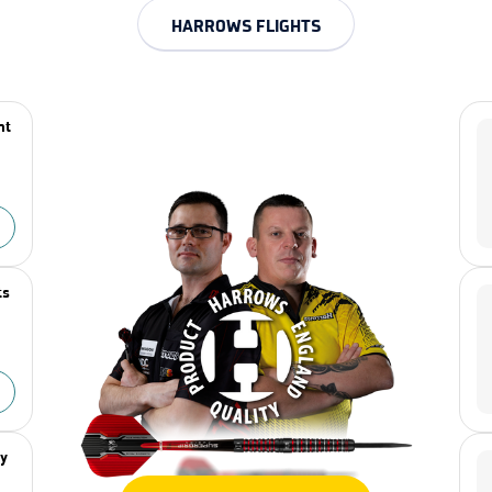
HARROWS FLIGHTS
nt
ts
zy