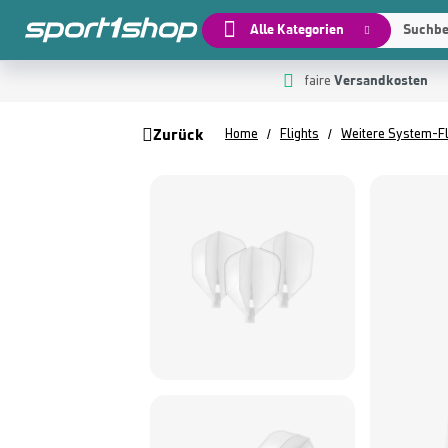
Alle Kategorien
Suchbeg
Versandkosten
 Hauptinhalt springen
Zur Suche springen
Zur Hauptnavigation springen
faire
Zurück
Home
Flights
Weitere System-Fl