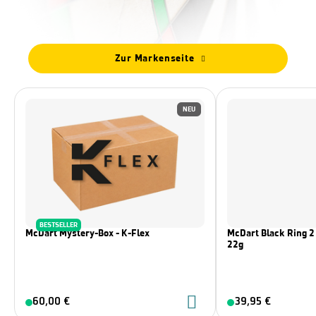
Zur Markenseite
NEU
BESTSELLER
McDart Mystery-Box - K-Flex
McDart Black Ring 2 
22g
60,00 €
39,95 €