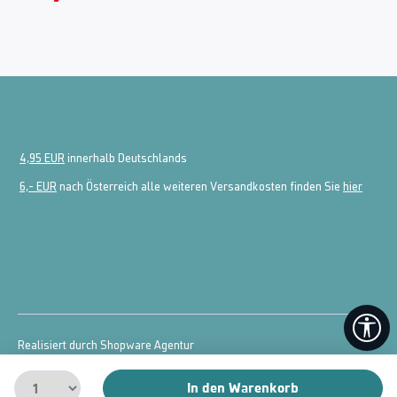
4,95 EUR
innerhalb Deutschlands
6,- EUR
nach Österreich alle weiteren Versandkosten finden Sie
hier
We
Realisiert durch Shopware Agentur
© 2026 powered by
McDart.de
In den Warenkorb