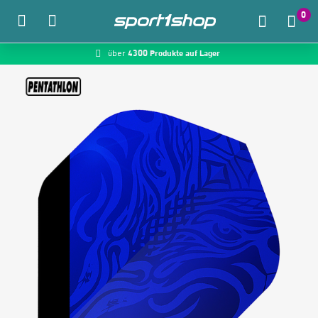
0
4300 Produkte auf Lager
McDart.de
über
Zum Hauptinhalt springen