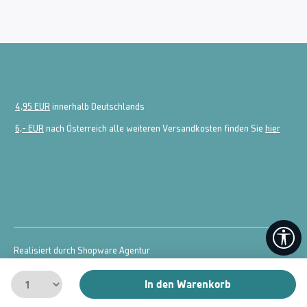
4,95 EUR
innerhalb Deutschlands
6,- EUR
nach Österreich alle weiteren Versandkosten finden Sie
hier
We
Realisiert durch Shopware Agentur
© 2026 powered by
McDart.de
In den Warenkorb