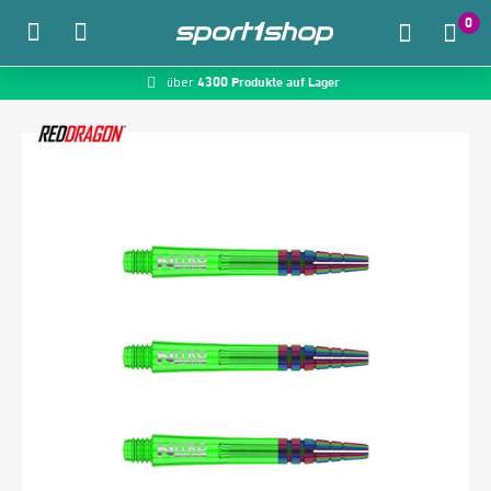
0
4300 Produkte auf Lager
McDart.de
über
Zum Hauptinhalt springen