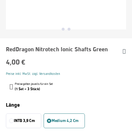
RedDragon Nitrotech Ionic Shafts Green
4,00 €
Preise inkl. MwSt. zzgl. Versandkosten
Preise gelten jeweils für ein Set
(1 Set = 3 Stück)
Auswählen
Länge
INTB 3,9 Cm
Medium 4,2 Cm