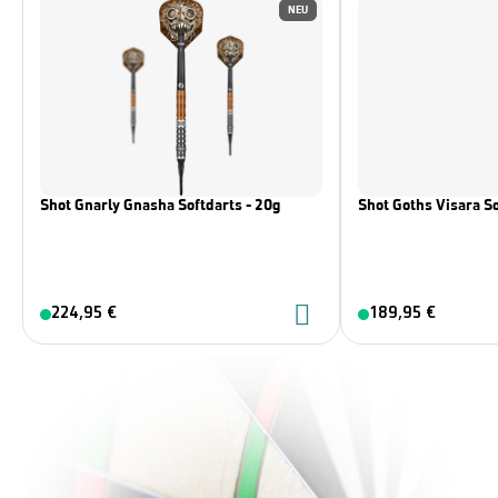
NEU
Shot Gnarly Gnasha Softdarts - 20g
Shot Goths Visara So
224,95 €
189,95 €