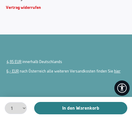
Vertrag widerrufen
4,95 EUR
innerhalb Deutschlands
6,- EUR
nach Österreich alle weiteren Versandkosten finden Sie
hier
We
In den Warenkorb
Realisiert durch Shopware Agentur