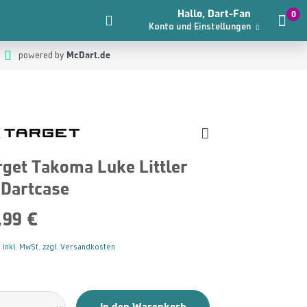
Hallo, Dart-Fan
0
Konto und Einstellungen
McDart.de
powered by
rget Takoma Luke Littler
 Dartcase
,99 €
 inkl. MwSt. zzgl. Versandkosten
In den Warenkorb