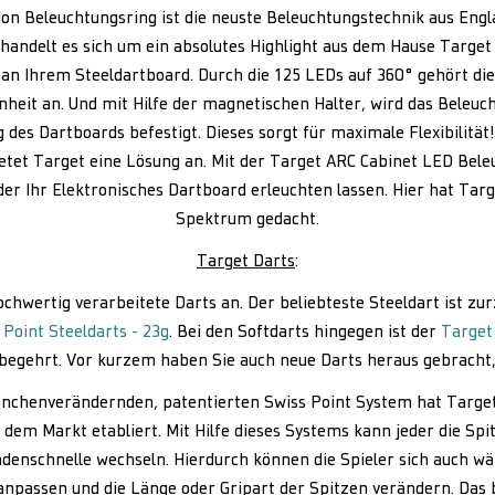
on Beleuchtungsring ist die neuste Beleuchtungstechnik aus Eng
handelt es sich um ein absolutes Highlight aus dem Hause Target u
 an Ihrem Steeldartboard. Durch die 125 LEDs auf 360° gehört di
heit an. Und mit Hilfe der magnetischen Halter, wird das Beleu
es Dartboards befestigt. Dieses sorgt für maximale Flexibilität!
etet Target eine Lösung an. Mit der Target ARC Cabinet LED Bel
der Ihr Elektronisches Dartboard erleuchten lassen. Hier hat Tar
Spektrum gedacht.
Target Darts
:
ochwertig verarbeitete Darts an. Der beliebteste Steeldart ist zu
Point Steeldarts - 23g
. Bei den Softdarts hingegen ist der
Target
begehrt. Vor kurzem haben Sie auch neue Darts heraus gebracht,
nchenverändernden, patentierten Swiss Point System hat Target
 dem Markt etabliert. Mit Hilfe dieses Systems kann jeder die Spi
ndenschnelle wechseln. Hierdurch können die Spieler sich auch wä
 anpassen und die Länge oder Gripart der Spitzen verändern. Das 