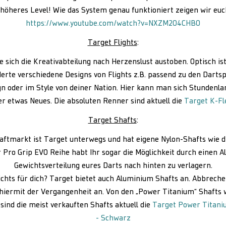
 höheres Level! Wie das System genau funktioniert zeigen wir euch
https://www.youtube.com/watch?v=NXZM204CHB0
Target Flights
:
te sich die Kreativabteilung nach Herzenslust austoben. Optisch ist
derte verschiedene Designs von Flights z.B. passend zu den Dartsp
gn oder im Style von deiner Nation. Hier kann man sich Stundenla
r etwas Neues. Die absoluten Renner sind aktuell die
Target K-Fl
Target Shafts
:
ftmarkt ist Target unterwegs und hat eigene Nylon-Shafts wie d
er Pro Grip EVO Reihe habt Ihr sogar die Möglichkeit durch einen 
Gewichtsverteilung eures Darts nach hinten zu verlagern.
ichts für dich? Target bietet auch Aluminium Shafts an. Abbrec
hiermit der Vergangenheit an. Von den „Power Titanium“ Shafts 
sind die meist verkauften Shafts aktuell die
Target Power Titani
- Schwarz