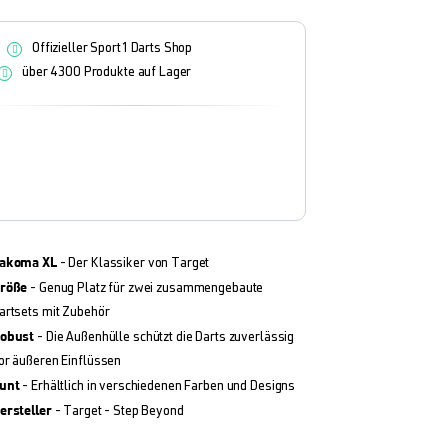
Offizieller Sport1 Darts Shop
über 4300 Produkte auf Lager
akoma XL
- Der Klassiker von Target
röße
- Genug Platz für zwei zusammengebaute
artsets mit Zubehör
obust
- Die Außenhülle schützt die Darts zuverlässig
or äußeren Einflüssen
unt
- Erhältlich in verschiedenen Farben und Designs
ersteller
- Target - Step Beyond