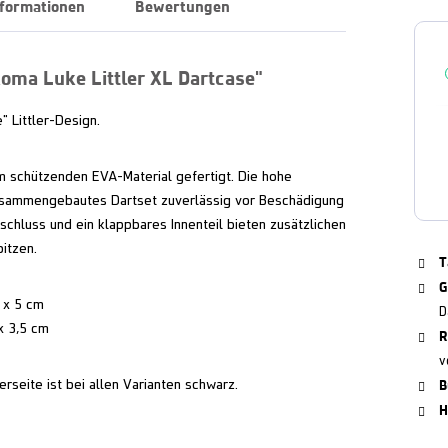
nformationen
Bewertungen
oma Luke Littler XL Dartcase"
 Littler-Design.
m schützenden EVA-Material gefertigt. Die hohe
zusammengebautes Dartset zuverlässig vor Beschädigung
schluss und ein klappbares Innenteil bieten zusätzlichen
itzen.
T
G
m x 5 cm
D
x 3,5 cm
R
v
B
erseite ist bei allen Varianten schwarz.
H