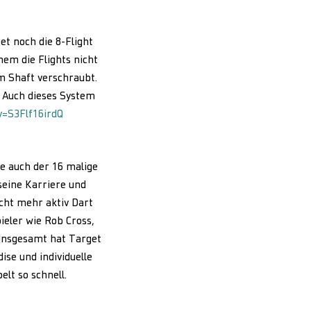
t noch die 8-Flight
hem die Flights nicht
m Shaft verschraubt.
. Auch dieses System
v=S3Flf16irdQ
e auch der 16 malige
seine Karriere und
icht mehr aktiv Dart
ieler wie Rob Cross,
 Insgesamt hat Target
ise und individuelle
lt so schnell.