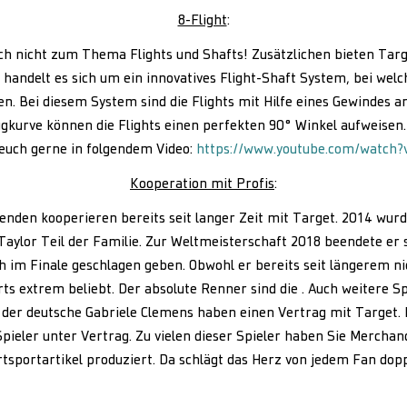
8-Flight
:
ch nicht zum Thema Flights und Shafts! Zusätzlichen bieten Targe
 handelt es sich um ein innovatives Flight-Shaft System, bei welc
n. Bei diesem System sind die Flights mit Hilfe eines Gewindes a
ugkurve können die Flights einen perfekten 90° Winkel aufweisen
 euch gerne in folgendem Video:
https://www.youtube.com/watch?
Kooperation mit Profis
:
enden kooperieren bereits seit langer Zeit mit Target. 2014 wurd
Taylor Teil der Familie. Zur Weltmeisterschaft 2018 beendete er 
ch im Finale geschlagen geben. Obwohl er bereits seit längerem n
arts extrem beliebt. Der absolute Renner sind die . Auch weitere Sp
 der deutsche Gabriele Clemens haben einen Vertrag mit Target.
ieler unter Vertrag. Zu vielen dieser Spieler haben Sie Merchand
rtsportartikel produziert. Da schlägt das Herz von jedem Fan doppe