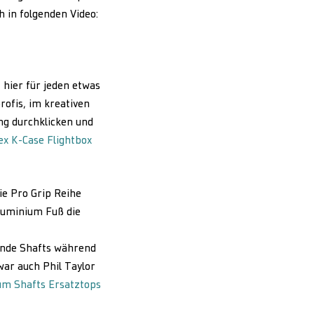
 in folgenden Video:
 hier für jeden etwas
rofis, im kreativen
ng durchklicken und
ex K-Case Flightbox
ie Pro Grip Reihe
Aluminium Fuß die
hende Shafts während
war auch Phil Taylor
um Shafts Ersatztops