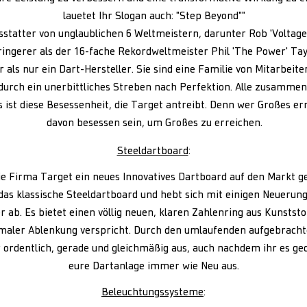
lauetet Ihr Slogan auch: "Step Beyond""
usstatter von unglaublichen 6 Weltmeistern, darunter Rob 'Voltage
ringerer als der 16-fache Rekordweltmeister Phil 'The Power' Tay
 als nur ein Dart-Hersteller. Sie sind eine Familie von Mitarbeite
durch ein unerbittliches Streben nach Perfektion. Alle zusamme
s ist diese Besessenheit, die Target antreibt. Denn wer Großes er
davon besessen sein, um Großes zu erreichen.
Steeldartboard
:
ie Firma Target ein neues Innovatives Dartboard auf den Markt g
das klassische Steeldartboard und hebt sich mit einigen Neuerun
r ab. Es bietet einen völlig neuen, klaren Zahlenring aus Kunststo
maler Ablenkung verspricht. Durch den umlaufenden aufgebracht
rdentlich, gerade und gleichmäßig aus, auch nachdem ihr es ged
eure Dartanlage immer wie Neu aus.
Beleuchtungssysteme
: