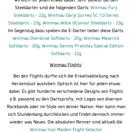
wirklich für jeden etwas dabei. Sehr beliebt bei den
Steeldarter sind die folgenden Darts:
Winmau Fury
Steeldarts - 22g
,
Winmau Daryl Gurney SC 1.0 Series
Steeldarts - 23g
,
Winmau Willie OConnor Steeldarts - 23g
.
Im Gegenzug dazu spielen die E-Darter lieber diese Darts:
Winmau Overdrive Softdarts - 20g
,
Winmau Maverick
Softdarts - 20g
,
Winmau Dennis Priestley Special Edition
Softdarts - 22g
Winmau Flights
:
Bei den Flights durfte sich die Kreativabteilung nach
Herzenslust austoben. Optisch ist hier für jeden etwas
dabei. Es gibt hunderte verschiedene Designs von Flights
z.B. passend zu den Dartsprofis, mit Logos von diversen
Rockbands oder im Style von deiner Nation. Hier kann man
sich Stundenlang durchklicken und findet dennoch immer
wieder was Neues. Die absoluten Renner sind aktuell die
Winmau Iron Maiden Flight Selector