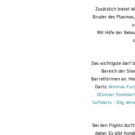
Zusätzlich bietet 
Bruder des Plasmas,
u
Mit Hilfe der Bel
s
Das wichtigste darf b
Bereich der Ste
Barrelformen an. Hier
Darts:
Winmau Fury 
OConnor Steeldart
Softdarts - 20g
,
Winm
Bei den Flights durf
dabei. Es gibt hund