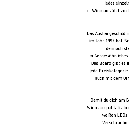
jedes einze
Winmau zählt zu d
Das Aushängeschild i
im Jahr 1997 hat. S
dennoch ste
außergewöhnliches 
Das Board gibt es 
jede Preiskategorie
auch mit dem Offi
Damit du dich am Bo
Winmau qualitativ h
weißen LEDs f
Verschraubung