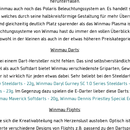
herunterfallen.
Winmau auch noch das Polaris Beleuchtungssystem an. Es handelt 
 welches durch seine halbkreisförmige Gestaltung für mehr Über
nd gleichzeitig deutlich Platz sparender als das Winmau Plasma is
euchtungssysteme von Winmau hast du immer den vollen Überblic
owohl in der kleinen als auch in der etwas höheren Preiskategori
Winmau Darts
:
ei einem Dart-Hersteller nicht fehlen. Das sind selbstverständlic
el als auch Softdart bietet Winmau verschiedenste Griparten, Gew
 ist wirklich für jeden etwas dabei. Sehr beliebt bei den Steeldar
Steeldarts - 22g
,
Winmau Daryl Gurney SC 1.0 Series Steeldarts 
s - 23g
. Im Gegenzug dazu spielen die E-Darter lieber diese Darts
au Maverick Softdarts - 20g
,
Winmau Dennis Priestley Special Ed
Winmau Flights
:
te sich die Kreativabteilung nach Herzenslust austoben. Optisch ist
erte verschiedene Designs von Flights z.B. passend zu den Dartsp