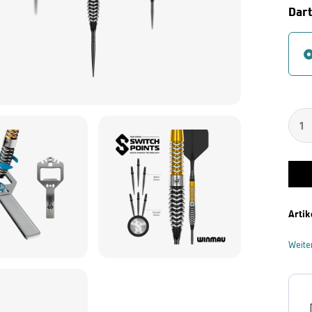
Dar
Artik
Weite