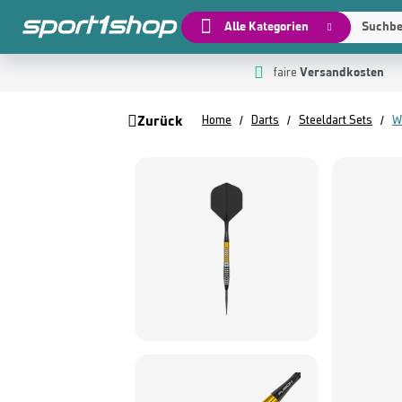
Alle Kategorien
Suchbeg
Versandkosten
 Hauptinhalt springen
Zur Suche springen
Zur Hauptnavigation springen
faire
Zurück
Home
Darts
Steeldart Sets
W