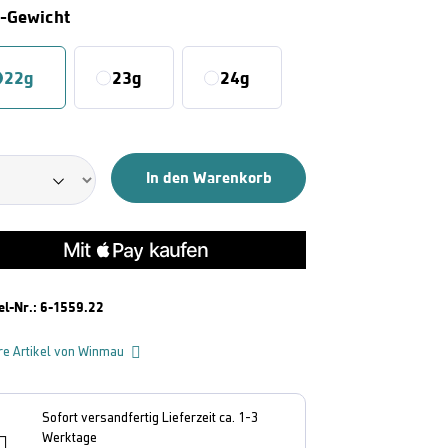
Auswählen
t-Gewicht
22g
23g
24g
In den Warenkorb
el-Nr.:
6-1559.22
re Artikel von Winmau
Sofort versandfertig Lieferzeit ca. 1-3
Werktage