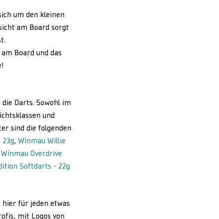
sich um den kleinen
sicht am Board sorgt
t.
k am Board und das
e!
h die Darts. Sowohl im
ichtsklassen und
ter sind die folgenden
- 23g
,
Winmau Willie
:
Winmau Overdrive
ition Softdarts - 22g
 hier für jeden etwas
rofis, mit Logos von