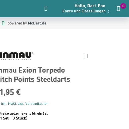
Hallo, Dart-Fan
0
Konto und Einstellungen
McDart.de
powered by
nmau Exion Torpedo
itch Points Steeldarts
1,95 €
 inkl. MwSt. zzgl. Versandkosten
Preise gelten jeweils für ein Set
(1 Set = 3 Stück)