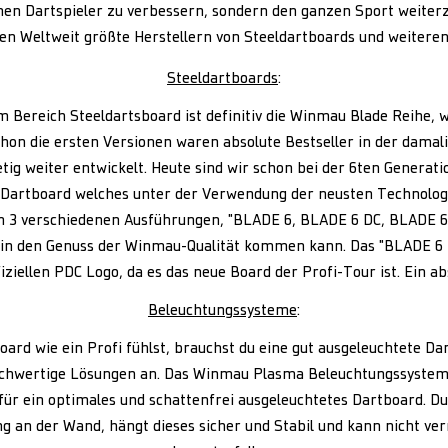
lnen Dartspieler zu verbessern, sondern den ganzen Sport weiter
en Weltweit größte Herstellern von Steeldartboards und weiteren
Steeldartboards
:
m Bereich Steeldartsboard ist definitiv die Winmau Blade Reihe, 
chon die ersten Versionen waren absolute Bestseller in der damal
tig weiter entwickelt. Heute sind wir schon bei der 6ten Generation
Dartboard welches unter der Verwendung der neusten Technolog
in 3 verschiedenen Ausführungen, "BLADE 6, BLADE 6 DC, BLADE 6
 in den Genuss der Winmau-Qualität kommen kann. Das "BLADE 6 T
ziellen PDC Logo, da es das neue Board der Profi-Tour ist. Ein ab
Beleuchtungssysteme
:
ard wie ein Profi fühlst, brauchst du eine gut ausgeleuchtete Dar
ochwertige Lösungen an. Das Winmau Plasma Beleuchtungssystem
ür ein optimales und schattenfrei ausgeleuchtetes Dartboard. Du
 an der Wand, hängt dieses sicher und Stabil und kann nicht ve