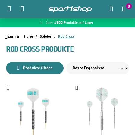
0
4300 Produkte auf Lager
McDart.de
über
Zum Hauptinhalt springen
Zurück
Home
Spieler
Rob Cross
ROB CROSS PRODUKTE
Produkte filtern