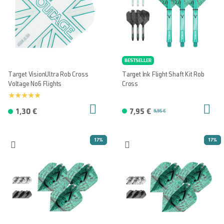
BESTSELLER
Target VisionUltra Rob Cross
Target Ink Flight Shaft Kit Rob
Voltage No6 Flights
Cross
1,30 €
7,95 €
9,95 €
17%
17%