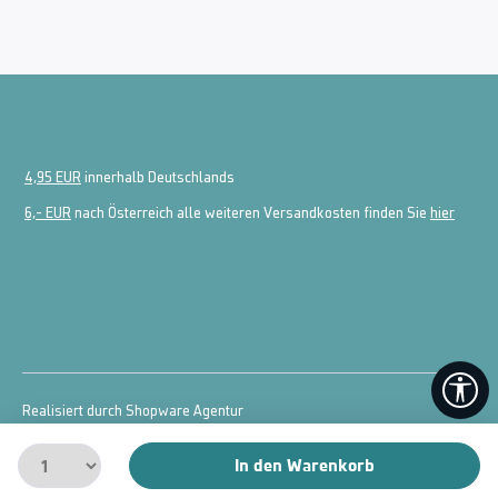
4,95 EUR
innerhalb Deutschlands
6,- EUR
nach Österreich alle weiteren Versandkosten finden Sie
hier
We
Realisiert durch Shopware Agentur
© 2026 powered by
McDart.de
In den Warenkorb