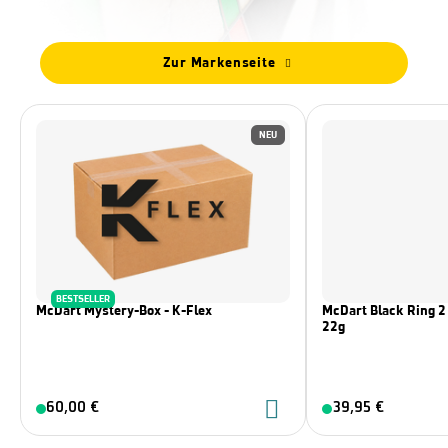
Zur Markenseite
NEU
BESTSELLER
McDart Mystery-Box - K-Flex
McDart Black Ring 2 
22g
60,00 €
39,95 €