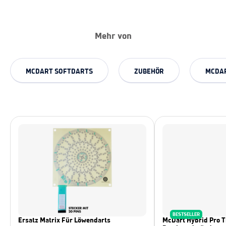
Mehr von
MCDART SOFTDARTS
ZUBEHÖR
MCDAR
BESTSELLER
Ersatz Matrix Für Löwendarts
McDart Hybrid Pro T