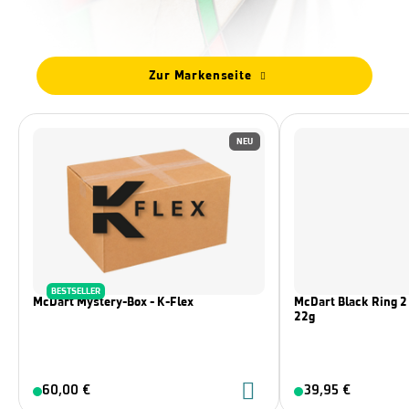
Zur Markenseite
NEU
BESTSELLER
McDart Mystery-Box - K-Flex
McDart Black Ring 2 
22g
60,00 €
39,95 €