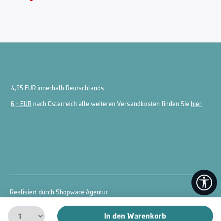
4,95 EUR
innerhalb Deutschlands
6,- EUR
nach Österreich alle weiteren Versandkosten finden Sie
hier
We
Realisiert durch Shopware Agentur
© 2026 powered by
McDart.de
In den Warenkorb