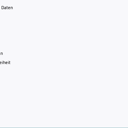
& Daten
en
eiheit