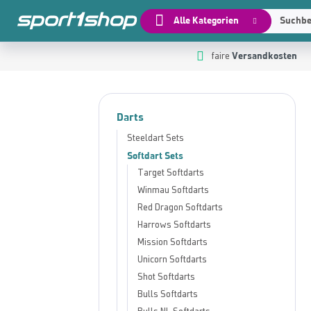
Alle Kategorien
Suchbeg
Versandkosten
 Hauptinhalt springen
Zur Suche springen
Zur Hauptnavigation springen
faire
Darts
Steeldart Sets
Softdart Sets
Target Softdarts
Winmau Softdarts
Red Dragon Softdarts
Harrows Softdarts
Mission Softdarts
Unicorn Softdarts
Shot Softdarts
Bulls Softdarts