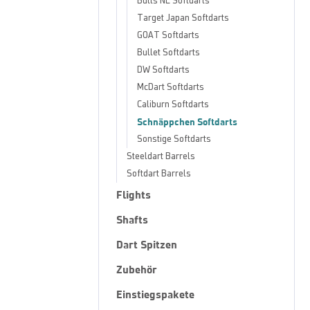
Bulls NL Softdarts
Target Japan Softdarts
GOAT Softdarts
Bullet Softdarts
DW Softdarts
McDart Softdarts
Caliburn Softdarts
Schnäppchen Softdarts
Sonstige Softdarts
Steeldart Barrels
Softdart Barrels
Flights
Shafts
Dart Spitzen
Zubehör
Einstiegspakete