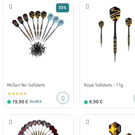
33%
McDart 9er Softdarts
Royal Softdarts - 17g
19,90 €
8,90 €
29,90 €