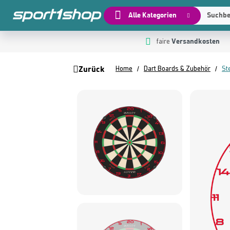
Alle Kategorien
Suchbeg
Versandkosten
 Hauptinhalt springen
Zur Suche springen
Zur Hauptnavigation springen
faire
Zurück
Home
Dart Boards & Zubehör
St