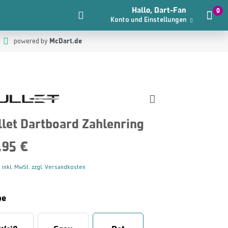
Hallo, Dart-Fan
0
Konto und Einstellungen
McDart.de
powered by
llet Dartboard Zahlenring
,95 €
 inkl. MwSt. zzgl. Versandkosten
be