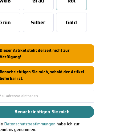
Weiß
Grau
Rot
Grün
Silber
Gold
Dieser Artikel steht derzeit nicht zur
Verfügung!
Benachrichtigen Sie mich, sobald der Artikel
lieferbar ist.
Benachrichtigen Sie mich
ie
Datenschutzbestimmungen
habe ich zur
enntnis genommen.