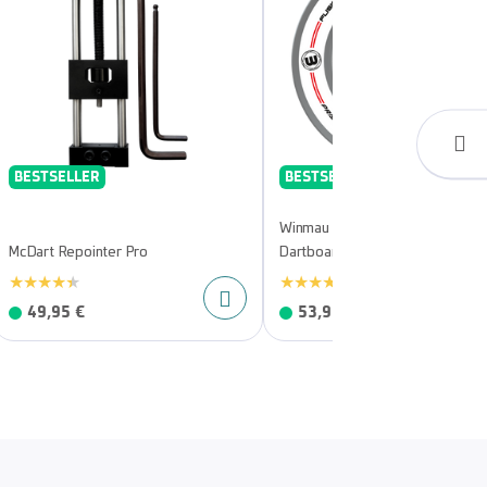
BESTSELLER
BESTSELLER
Winmau Pro-Line Original White
McDart Repointer Pro
Dartboard Surround
49,95 €
53,95 €