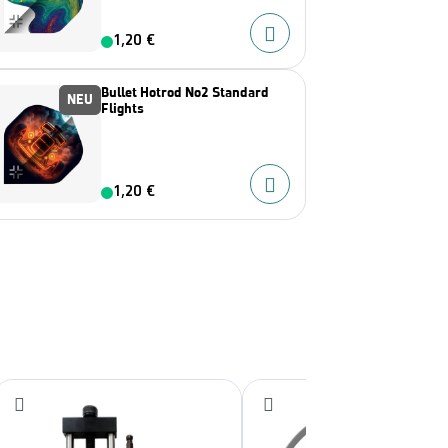
1,20 €
Bullet Hotrod No2 Standard
NEU
Flights
1,20 €