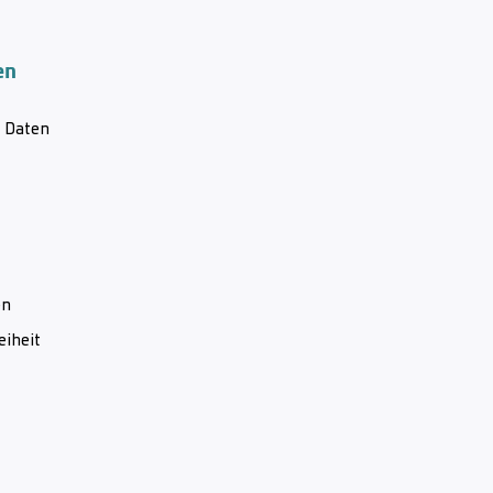
en
& Daten
en
eiheit