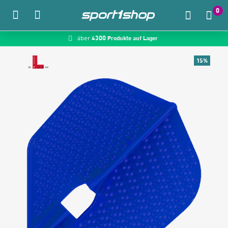
0
4300 Produkte auf Lager
McDart.de
über
Zum Hauptinhalt springen
15%