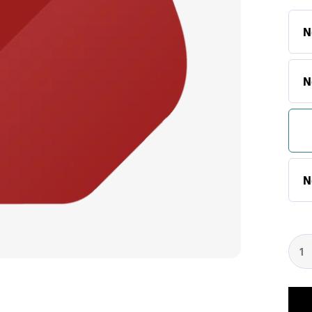
N
N
N