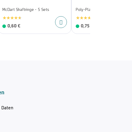
McDart Shaftringe - 5 Sets
Poly-Plain Flights - Standard - 
0,60 €
0,75 €
en
& Daten