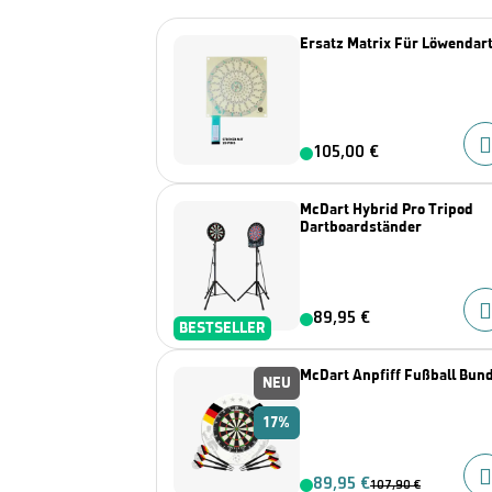
Ersatz Matrix Für Löwendar
105,00 €
McDart Hybrid Pro Tripod
Dartboardständer
89,95 €
BESTSELLER
McDart Anpfiff Fußball Bun
NEU
17%
89,95 €
107,90 €