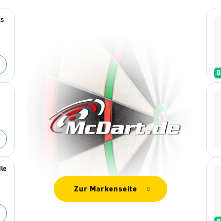
ts
B
dle
Zur Markenseite