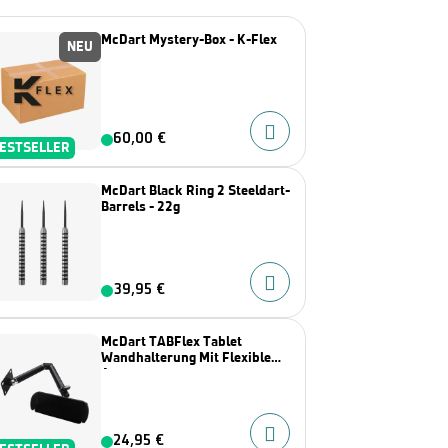
McDart Mystery-Box - K-Flex
NEU
60,00 €
ESTSELLER
McDart Black Ring 2 Steeldart-
Barrels - 22g
39,95 €
McDart TABFlex Tablet
Wandhalterung Mit Flexiblem
Arm
24,95 €