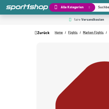
Alle Kategorien
Suchbeg
Versandkosten
 Hauptinhalt springen
Zur Suche springen
Zur Hauptnavigation springen
faire
Zurück
Home
Flights
Marken Flights