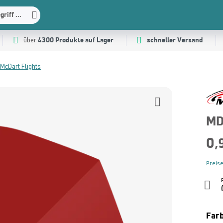
riff ...
4300 Produkte auf Lager
schneller Versand
über
McDart Flights
MD
0,
Preise
Far