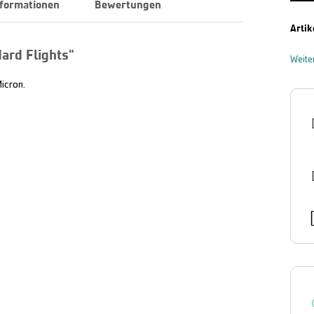
nformationen
Bewertungen
Artik
ard Flights"
Weite
icron.