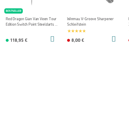
BESTSELLER
Red Dragon Gian Van Veen Tour
Winmau V-Groove Sharpener
Edition Switch Point Steeldarts -
Schleifstein
21g
118,95 €
8,00 €
Mehr Von