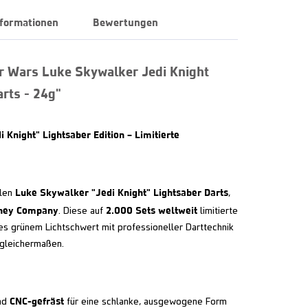
nformationen
Bewertungen
r Wars Luke Skywalker Jedi Knight
arts - 24g"
night" Lightsaber Edition – Limitierte
Luke Skywalker "Jedi Knight" Lightsaber Darts
llen
,
sney Company
2.000 Sets weltweit
. Diese auf
limitierte
kes grünem Lichtschwert mit professioneller Darttechnik
 gleichermaßen.
CNC-gefräst
nd
für eine schlanke, ausgewogene Form