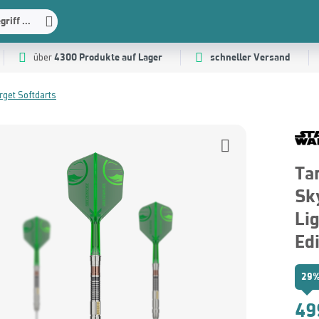
riff ...
4300 Produkte auf Lager
schneller Versand
über
rget Softdarts
Ta
Sk
Li
Edi
29%
49