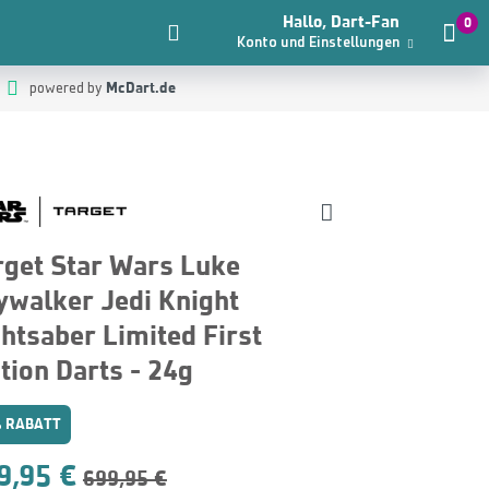
Hallo, Dart-Fan
0
Konto und Einstellungen
McDart.de
powered by
rget Star Wars Luke
ywalker Jedi Knight
ghtsaber Limited First
tion Darts - 24g
 RABATT
9,95 €
699,95 €