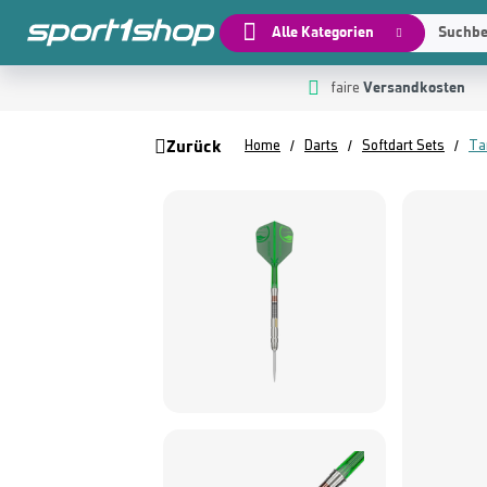
Alle Kategorien
Suchbeg
Versandkosten
 Hauptinhalt springen
Zur Suche springen
Zur Hauptnavigation springen
faire
Zurück
Home
Darts
Softdart Sets
Ta