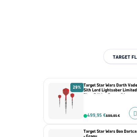
TARGET FL
Target Star Wars Darth Vad
29%
Sith Lord Lightsaber Limited
First Edition Darts- 24g
499,95 €
699,95 €
Target Star Wars Boa Dartca
- Grogu