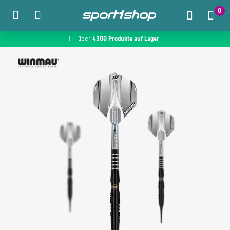
0
4300 Produkte auf Lager
schneller Versand
McDart.de
über
Zum Hauptinhalt springen