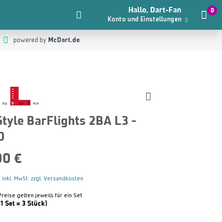
Hallo, Dart-Fan
0
Konto und Einstellungen
McDart.de
powered by
Style BarFlights 2BA L3 -
0
00 €
 inkl. MwSt. zzgl. Versandkosten
Preise gelten jeweils für ein Set
(1 Set = 3 Stück)