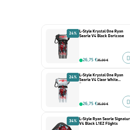
L-Style Krystal One Ryan
24%
Searle V4 Black Dartcase
26,75 €
35,00 €
L-Style Krystal One Ryan
24%
Searle V4 Clear White
Dartcase
26,75 €
35,00 €
L-Style Ryan Searle Signatu
34%
V4 Black L1EZ Flights