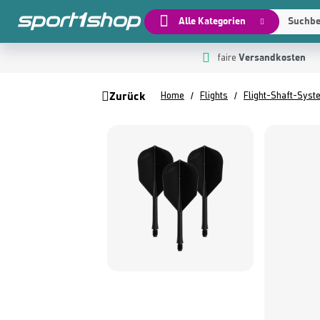
Alle Kategorien
Suchbeg
Versandkosten
 Hauptinhalt springen
Zur Suche springen
Zur Hauptnavigation springen
faire
Zurück
Home
Flights
Flight-Shaft-Sys