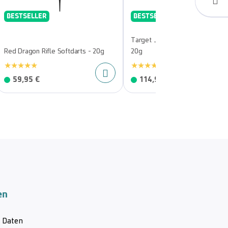
BESTSELLER
BESTSELLER
Target Josh Rock GEN1 Softdar
Red Dragon Rifle Softdarts - 20g
20g
59,95 €
114,95 €
en
& Daten