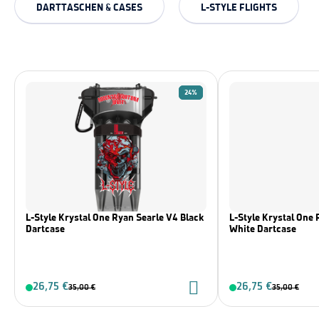
DARTTASCHEN & CASES
L-STYLE FLIGHTS
24%
L-Style Krystal One Ryan Searle V4 Black
L-Style Krystal One 
Dartcase
White Dartcase
26,75 €
26,75 €
35,00 €
35,00 €