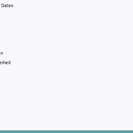
& Daten
en
eiheit