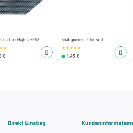
s Carbon Flights HR52
Shaftgummis (20er Set)
0 €
1,45 €
Direkt Einstieg
Kundeninformation