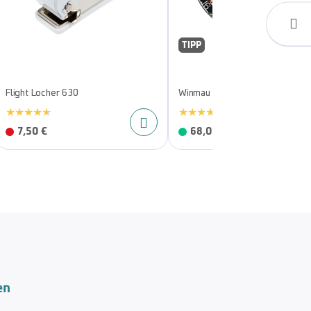
TIPP
Flight Locher 630
Winmau Blade 6 Steeldartboard
7,50 €
68,00 €
en