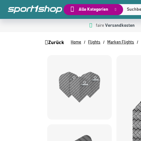
Alle Kategorien
Suchbeg
Versandkosten
 Hauptinhalt springen
Zur Suche springen
Zur Hauptnavigation springen
faire
Zurück
Home
Flights
Marken Flights