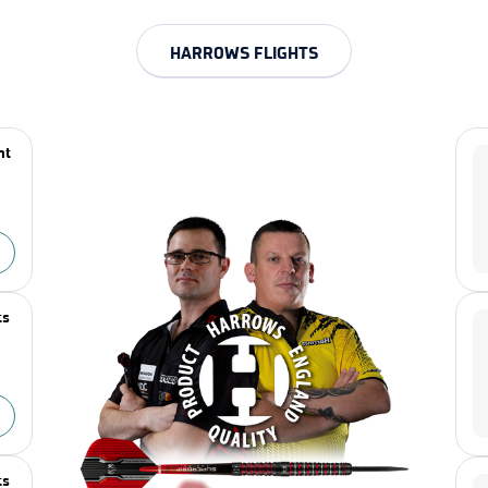
HARROWS FLIGHTS
nt
ts
ts