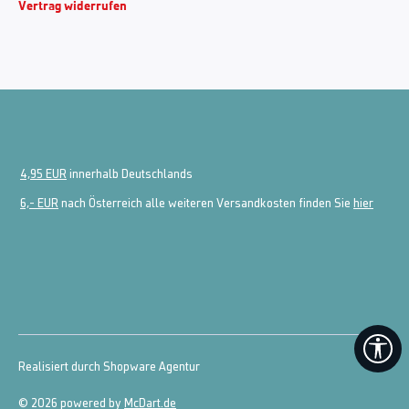
Vertrag widerrufen
4,95 EUR
innerhalb Deutschlands
6,- EUR
nach Österreich alle weiteren Versandkosten finden Sie
hier
We
Realisiert durch Shopware Agentur
© 2026 powered by
McDart.de