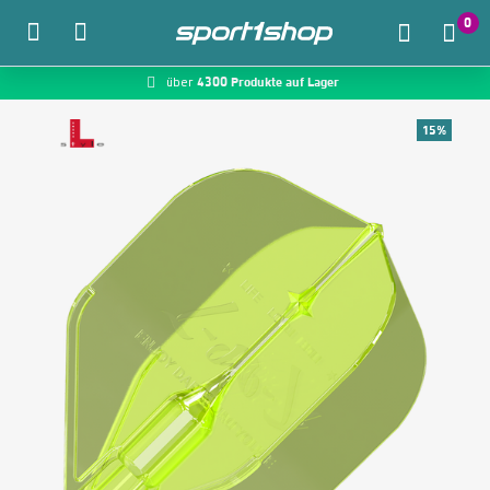
0
4300 Produkte auf Lager
McDart.de
über
Zum Hauptinhalt springen
15%