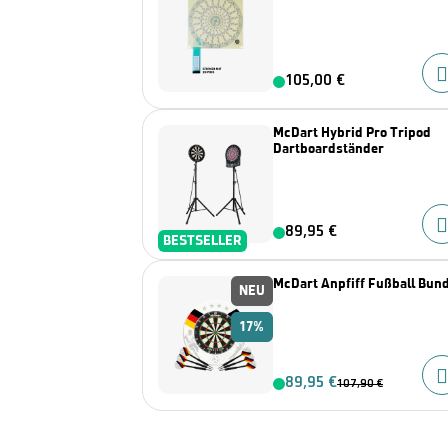
105,00 €
McDart Hybrid Pro Tripod
Dartboardständer
89,95 €
BESTSELLER
McDart Anpfiff Fußball Bun
NEU
17%
89,95 €
107,90 €