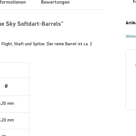
nformationen
Bewertungen
K
e Sky Softdart-Barrels"
Artik
Weite
ight, Shaft und Spitze. Der reine Barrel ist ca. 2
Ø
6,20 mm
6,20 mm