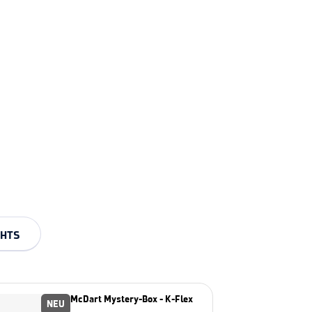
GHTS
McDart Mystery-Box - K-Flex
NEU