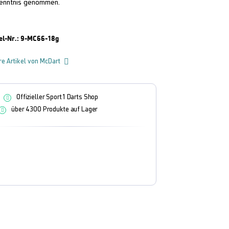
enntnis genommen.
el-Nr.:
9-MC66-18g
re Artikel von McDart
Offizieller Sport1 Darts Shop
über 4300 Produkte auf Lager