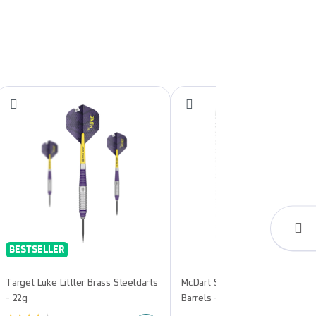
BESTSELLER
Target Luke Littler Brass Steeldarts
McDart Super Grip 3 Softdart-
- 22g
Barrels - 18g