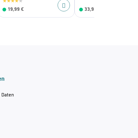
19,99 €
33,95 €
en
& Daten