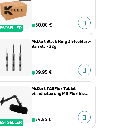
60,00 €
ESTSELLER
McDart Black Ring 2 Steeldart-
Barrels - 22g
39,95 €
McDart TABFlex Tablet
Wandhalterung Mit Flexiblem
Arm
24,95 €
ESTSELLER