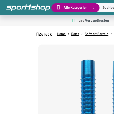
Alle Kategorien
Suchbeg
Versandkosten
 Hauptinhalt springen
Zur Suche springen
Zur Hauptnavigation springen
faire
Zurück
Home
Darts
Softdart Barrels