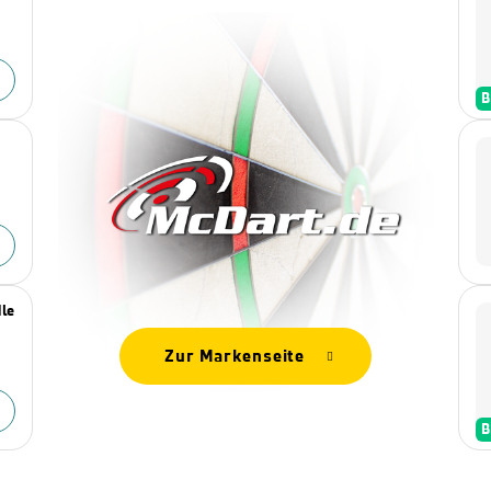
B
dle
Zur Markenseite
B