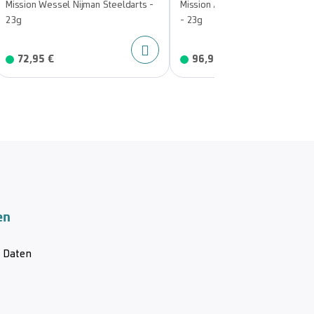
Mission Wessel Nijman Steeldarts -
Mission Aurora Coral PVD Steel
23g
- 23g
72,95 €
96,95 €
en
& Daten