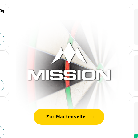
20g
Zur Markenseite
B