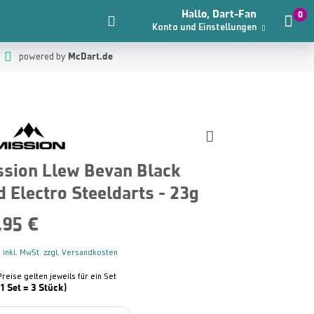
Hallo, Dart-Fan
0
Konto und Einstellungen
McDart.de
powered by
ssion Llew Bevan Black
d Electro Steeldarts - 23g
,95 €
 inkl. MwSt. zzgl. Versandkosten
Preise gelten jeweils für ein Set
(1 Set = 3 Stück)