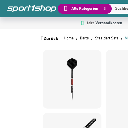
Alle Kategorien
Suchbeg
Versandkosten
 Hauptinhalt springen
Zur Suche springen
Zur Hauptnavigation springen
faire
Zurück
Home
Darts
Steeldart Sets
M