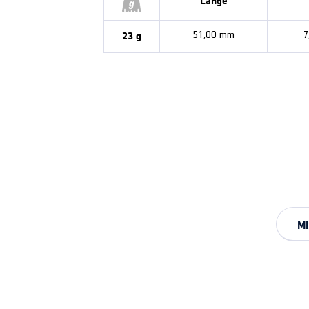
Länge
23 g
51,00 mm
7
MI