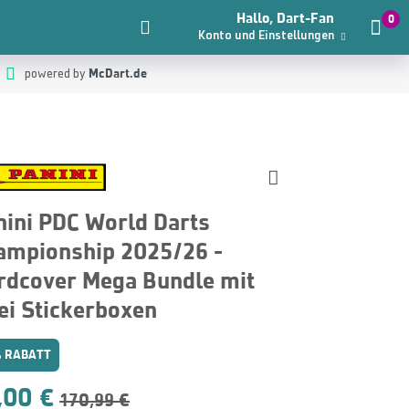
Hallo, Dart-Fan
0
Konto und Einstellungen
McDart.de
powered by
nini PDC World Darts
ampionship 2025/26 -
rdcover Mega Bundle mit
ei Stickerboxen
 RABATT
,00 €
170,99 €