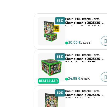
Panini PDC World Darts
68%
Championship 2025/26 -
Hardcover Bundle Mit Einer
Stickerbox
30,00 €
92,99 €
Panini PDC World Darts
68%
Championship 2025/26 -
Stickerbox Mit 65 Tüten
24,95 €
78,00 €
BESTSELLER
Panini PDC World Darts
60%
Championship 2025/26 -
Official Sticker Hardcover
Sammelalbum