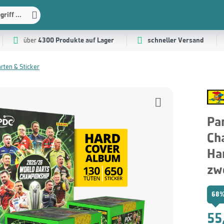
riff ...
4300 Produkte auf Lager
schneller Versand
über
ten & Sticker
Pa
Ch
Ha
zw
68%
55