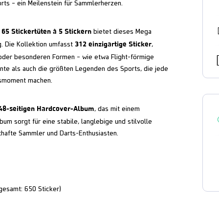
rts – ein Meilenstein für Sammlerherzen.
 65 Stickertüten à 5 Stickern
bietet dieses Mega
312 einzigartige Sticker
g. Die Kollektion umfasst
,
oder besonderen Formen – wie etwa Flight-förmige
nte als auch die größten Legenden des Sports, die jede
gsmoment machen.
48-seitigen Hardcover-Album
, das mit einem
um sorgt für eine stabile, langlebige und stilvolle
thafte Sammler und Darts-Enthusiasten.
(gesamt: 650 Sticker)