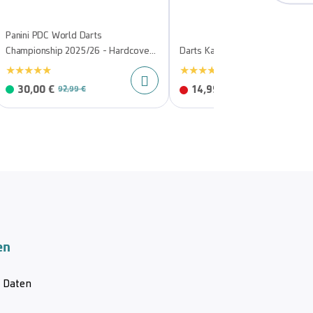
Panini PDC World Darts
Championship 2025/26 - Hardcover
Darts Kalender 2026
Bundle mit einer Stickerbox
30,00 €
14,99 €
92,99 €
en
& Daten