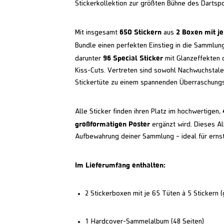
Stickerkollektion zur größten Bühne des Dartspo
650 Stickern
2 Boxen mit je
Mit insgesamt
aus
Bundle einen perfekten Einstieg in die Sammlun
96 Special Sticker
darunter
mit Glanzeffekten 
Kiss-Cuts. Vertreten sind sowohl Nachwuchstale
Stickertüte zu einem spannenden Überraschun
Alle Sticker finden ihren Platz im hochwertigen,
großformatigen Poster
ergänzt wird. Dieses Alb
Aufbewahrung deiner Sammlung – ideal für erns
Im Lieferumfang enthalten:
2 Stickerboxen mit je 65 Tüten à 5 Stickern 
1 Hardcover-Sammelalbum (48 Seiten)