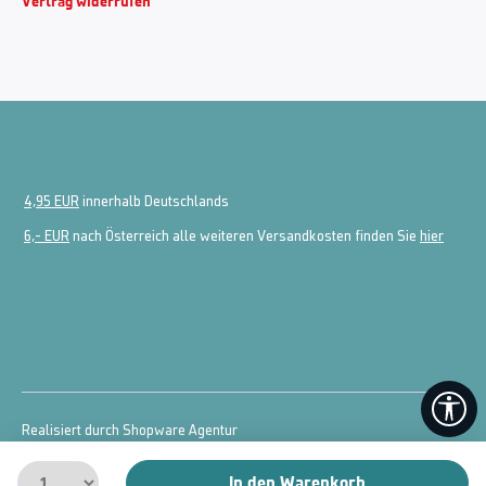
Vertrag widerrufen
4,95 EUR
innerhalb Deutschlands
6,- EUR
nach Österreich alle weiteren Versandkosten finden Sie
hier
We
Realisiert durch Shopware Agentur
© 2026 powered by
McDart.de
In den Warenkorb