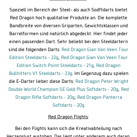
Speziell im Bereich der Steel- als auch Sodftdarts bietet
Red Dragon hoch qualitative Produkte an. Die komplette
Bandbreite von diversen Griparten, Gewichtsklassen und
Barrelformen sind natürlich abgedeckt. Hier findet jeder
einen passenden Dart. Sehr beliebt bei den Steeldartern
sind die folgenden Darts:
Red Dragon Gian Van Veen Tour
Edition Steeldarts - 22g
,
Red Dragon Gian Van Veen Tour
Edition Switch Point Steeldarts - 21g
,
Red Dragon
Bullhitters V1 Steeldarts - 23g
. Im Gegenzug dazu spielen
die E-Darter lieber diese Darts:
Red Dragon Peter Wright
Double World Champion SE Gold Plus Softdarts - 20g
,
Red
Dragon Rifle Softdarts - 20g
,
Red Dragon Panterra
Softdarts - 20g
Red Dragon Flights
:
Bei den Flights kann sich die Kreativabteilung nach
Herzenslust austoben. Das liegt unter anderem auch daran,