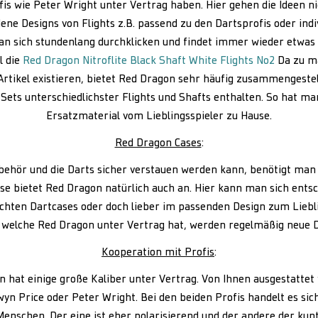
fis wie Peter Wright unter Vertrag haben. Hier gehen die Ideen ni
ne Designs von Flights z.B. passend zu den Dartsprofis oder indi
man sich stundenlang durchklicken und findet immer wieder etwas 
l die
Red Dragon Nitroflite Black Shaft White Flights No2
Da zu ma
Artikel existieren, bietet Red Dragon sehr häufig zusammengeste
Sets unterschiedlichster Flights und Shafts enthalten. So hat 
Ersatzmaterial vom Lieblingsspieler zu Hause.
Red Dragon Cases
:
ehör und die Darts sicher verstauen werden kann, benötigt man 
se bietet Red Dragon natürlich auch an. Hier kann man sich ents
ichten Dartcases oder doch lieber im passenden Design zum Liebli
 welche Red Dragon unter Vertrag hat, werden regelmäßig neue 
Kooperation mit Profis
:
 hat einige große Kaliber unter Vertrag. Von Ihnen ausgestatte
yn Price oder Peter Wright. Bei den beiden Profis handelt es sich
Menschen. Der eine ist eher polarisierend und der andere der kun