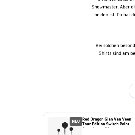
Showmaster. Aber die
beiden ist. Da hat 
Bei solchen besond
Shirts sind am b
Red Dragon Gian Van Veen
NEU
Tour Edition Switch Point
Steeldarts - 21g