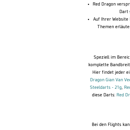
Red Dragon verspri
Dart 
Auf Ihrer Website 
Themen erläuter
Speziell im Bereic
komplette Bandbreite
Hier findet jeder 
Dragon Gian Van Vee
Steeldarts - 21g
,
Red
diese Darts:
Red Dr
Bei den Flights ka