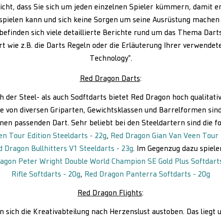
cht, dass Sie sich um jeden einzelnen Spieler kümmern, damit er
spielen kann und sich keine Sorgen um seine Ausrüstung machen
befinden sich viele detaillierte Berichte rund um das Thema Darts
t wie z.B. die Darts Regeln oder die Erläuterung Ihrer verwende
Technology".
Red Dragon Darts
:
h der Steel- als auch Sodftdarts bietet Red Dragon hoch qualitati
 von diversen Griparten, Gewichtsklassen und Barrelformen sind
einen passenden Dart. Sehr beliebt bei den Steeldartern sind die 
n Tour Edition Steeldarts - 22g
,
Red Dragon Gian Van Veen Tour 
 Dragon Bullhitters V1 Steeldarts - 23g
. Im Gegenzug dazu spiele
agon Peter Wright Double World Champion SE Gold Plus Softdarts
Rifle Softdarts - 20g
,
Red Dragon Panterra Softdarts - 20g
Red Dragon Flights
:
nn sich die Kreativabteilung nach Herzenslust austoben. Das liegt