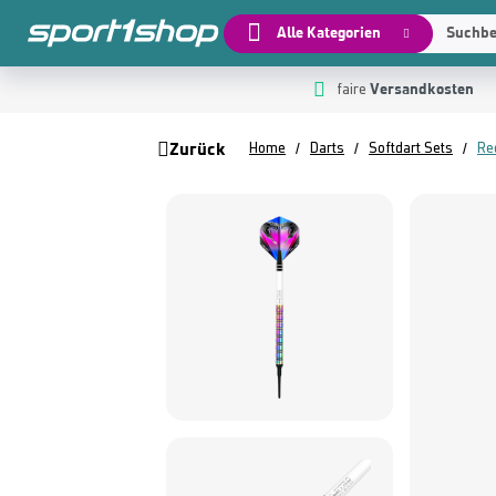
Alle Kategorien
Suchbeg
Versandkosten
 Hauptinhalt springen
Zur Suche springen
Zur Hauptnavigation springen
faire
Zurück
Home
Darts
Softdart Sets
Re