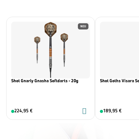
NEU
Shot Gnarly Gnasha Softdarts - 20g
Shot Goths Visara So
224,95 €
189,95 €