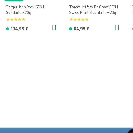
Target Josh Rock GEN1
Target Jeffrey De Graaf GEN1
Softdarts - 20g
Swiss Point Steeldarts - 23g
114,95 €
64,95 €
Mehr Von
JOSH ROCK