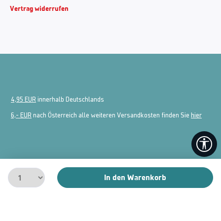
Vertrag widerrufen
4,95 EUR
innerhalb Deutschlands
6,- EUR
nach Österreich alle weiteren Versandkosten finden Sie
hier
We
In den Warenkorb
Realisiert durch Shopware Agentur