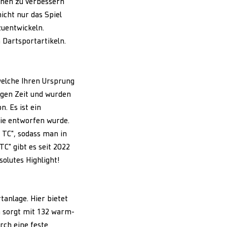
onen zu verbessern
nicht nur das Spiel
zuentwickeln.
 Dartsportartikeln.
welche Ihren Ursprung
igen Zeit und wurden
. Es ist ein
ie entworfen wurde.
 TC", sodass man in
C" gibt es seit 2022
solutes Highlight!
tanlage. Hier bietet
 sorgt mit 132 warm-
rch eine feste