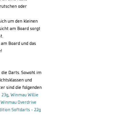
rrutschen oder
sich um den kleinen
sicht am Board sorgt
t.
k am Board und das
e!
h die Darts. Sowohl im
ichtsklassen und
ter sind die folgenden
- 23g
,
Winmau Willie
:
Winmau Overdrive
ition Softdarts - 22g