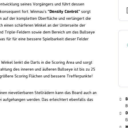
entwicklung seines Vorgängers und führt dessen
"Density Control"
 konsequent fort. Winmau's
sorgt
rn auf der kompletten Oberfläche und verlängert die
ch einen schärferen Winkel an der Unterseite der
und Triple-Feldern sowie dem Bereich um das Bullseye
was für für eine bessere Spielbarkeit dieser Felder
Winkel lenkt die Darts in die Scoring Area und sorgt
rahtung des inneren und äußeren Bullseye ist bis zu 25
 größere Scoring Flächen und bessere Trefferpunkte!
nen nievelierbaren Stellrädern kann das Board auch an
B
i aufgehangen werden. Das erleichtert ebenfalls das
B
D
E
M