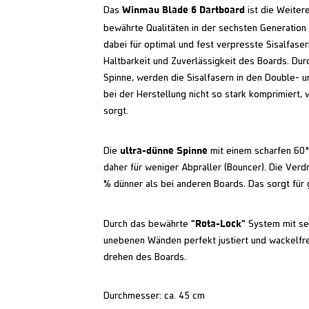
Winmau Blade 6 Dartboard
Das
ist die Weiter
bewährte Qualitäten in der sechsten Generation
dabei für optimal und fest verpresste Sisalfase
Haltbarkeit und Zuverlässigkeit des Boards. Dur
Spinne, werden die Sisalfasern in den Double- 
bei der Herstellung nicht so stark komprimiert, 
sorgt.
ultra-dünne Spinne
Die
mit einem scharfen 60° 
daher für weniger Abpraller (Bouncer). Die Verd
% dünner als bei anderen Boards. Das sorgt für
"Rota-Lock"
Durch das bewährte
System mit sei
unebenen Wänden perfekt justiert und wackelfre
drehen des Boards.
Durchmesser: ca. 45 cm