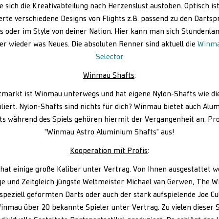
te sich die Kreativabteilung nach Herzenslust austoben. Optisch ist
erte verschiedene Designs von Flights z.B. passend zu den Dartsp
 oder im Style von deiner Nation. Hier kann man sich Stundenla
r wieder was Neues. Die absoluten Renner sind aktuell die
Winmau
Selector
Winmau Shafts
:
markt ist Winmau unterwegs und hat eigene Nylon-Shafts wie di
liert. Nylon-Shafts sind nichts für dich? Winmau bietet auch Alu
s während des Spiels gehören hiermit der Vergangenheit an. Pro
"Winmau Astro Aluminium Shafts" aus!
Kooperation mit Profis
:
at einige große Kaliber unter Vertrag. Von Ihnen ausgestattet 
ge und Zeitgleich jüngste Weltmeister Michael van Gerwen, The W
speziell geformten Darts oder auch der stark aufspielende Joe Cu
inmau über 20 bekannte Spieler unter Vertrag. Zu vielen dieser S