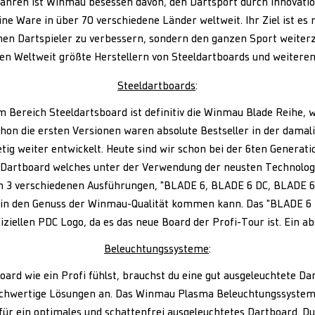
Jahren ist Winmau besessen davon, den Dartsport durch Innovati
ine Ware in über 70 verschiedene Länder weltweit. Ihr Ziel ist es 
lnen Dartspieler zu verbessern, sondern den ganzen Sport weiter
en Weltweit größte Herstellern von Steeldartboards und weiteren
Steeldartboards
:
m Bereich Steeldartsboard ist definitiv die Winmau Blade Reihe, 
chon die ersten Versionen waren absolute Bestseller in der damal
tig weiter entwickelt. Heute sind wir schon bei der 6ten Generation
Dartboard welches unter der Verwendung der neusten Technolog
in 3 verschiedenen Ausführungen, "BLADE 6, BLADE 6 DC, BLADE 6
 in den Genuss der Winmau-Qualität kommen kann. Das "BLADE 6 T
ziellen PDC Logo, da es das neue Board der Profi-Tour ist. Ein ab
Beleuchtungssysteme
:
ard wie ein Profi fühlst, brauchst du eine gut ausgeleuchtete Dar
ochwertige Lösungen an. Das Winmau Plasma Beleuchtungssystem
ür ein optimales und schattenfrei ausgeleuchtetes Dartboard. Du