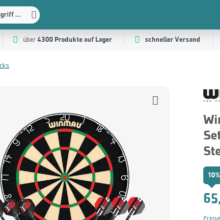
riff ...
4300 Produkte auf Lager
schneller Versand
über
acks
Wi
Se
St
10%
65
Preise