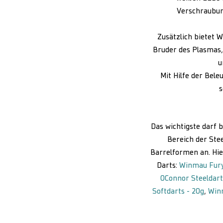
Verschraubung
Zusätzlich bietet 
Bruder des Plasmas,
u
Mit Hilfe der Bel
s
Das wichtigste darf b
Bereich der Ste
Barrelformen an. Hier
Darts:
Winmau Fury 
OConnor Steeldart
Softdarts - 20g
,
Winm