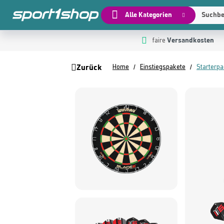
Alle Kategorien
Suchbeg
Versandkosten
 Hauptinhalt springen
Zur Suche springen
Zur Hauptnavigation springen
faire
Zurück
Home
Einstiegspakete
Starterp