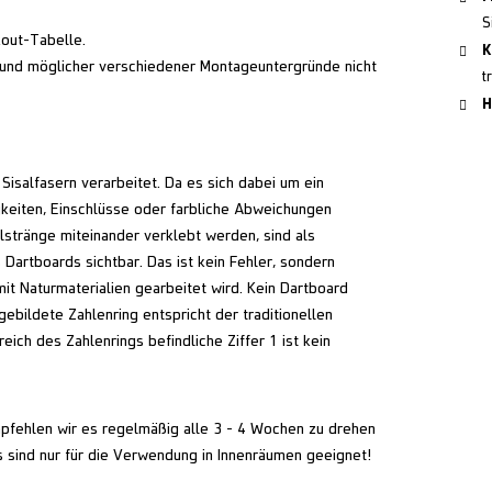
S
kout-Tabelle.
K
grund möglicher verschiedener Montageuntergründe nicht
t
H
isalfasern verarbeitet. Da es sich dabei um ein
gkeiten, Einschlüsse oder farbliche Abweichungen
alstränge miteinander verklebt werden, sind als
 Dartboards sichtbar. Das ist kein Fehler, sondern
mit Naturmaterialien gearbeitet wird. Kein Dartboard
ebildete Zahlenring entspricht der traditionellen
eich des Zahlenrings befindliche Ziffer 1 ist kein
fehlen wir es regelmäßig alle 3 - 4 Wochen zu drehen
 sind nur für die Verwendung in Innenräumen geeignet!