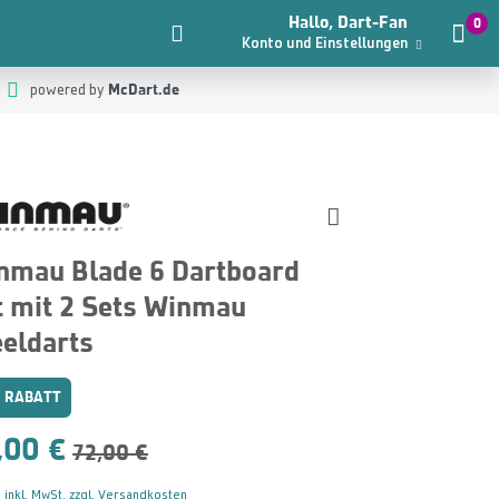
Hallo, Dart-Fan
0
Konto und Einstellungen
McDart.de
powered by
nmau Blade 6 Dartboard
t mit 2 Sets Winmau
eeldarts
 RABATT
,00 €
72,00 €
 inkl. MwSt. zzgl. Versandkosten