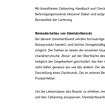
Mit blendfreiem Zahlenring, Handbuch und Chec
Befestigungsmaterial inklusive! Dübel sind auf
Bestandteil der Lieferung.
Besonderheiten von Steeldartboards
Bei diesem Steeldartboard werden hochwertige S
Naturprodukt handelt, sind leichte Unregelmäßi
möglich. Die Stellen an denen die einzelnen Sis
charakteristische „Risse“ auf der Oberfläche des
lediglich der Gegebenheit geschuldet, das hier 
sieht daher genauso aus wie das andere. Der abg
Darstellung eines Dartboards. Die im unteren Ber
Produktfehler.
Um die Lebensdauer des Boards zu erhöhen, emp
und den Zahlenring anzupassen. Steeldartboards