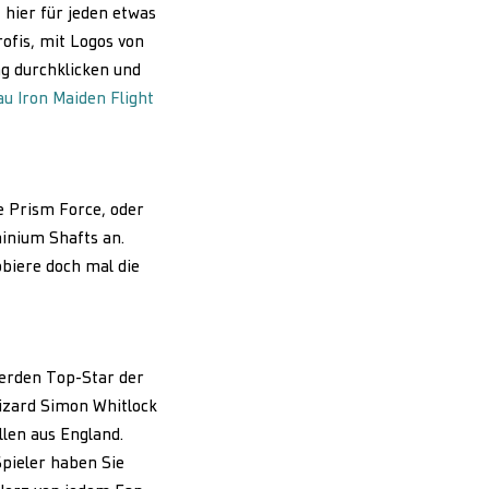
 hier für jeden etwas
rofis, mit Logos von
ng durchklicken und
 Iron Maiden Flight
e Prism Force, oder
minium Shafts an.
biere doch mal die
werden Top-Star der
izard Simon Whitlock
llen aus England.
pieler haben Sie