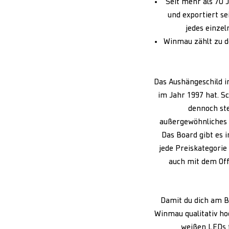
Seit mehr als 70 
und exportiert se
jedes einze
Winmau zählt zu d
Das Aushängeschild i
im Jahr 1997 hat. S
dennoch ste
außergewöhnliches 
Das Board gibt es 
jede Preiskategorie
auch mit dem Offi
Damit du dich am Bo
Winmau qualitativ h
weißen LEDs f