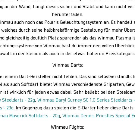
 an der Wand, hängt dieses sicher und Stabil und kann nicht ve
herunterfallen.
Winmau auch noch das Polaris Beleuchtungssystem an. Es handelt 
 welches durch seine halbkreisförmige Gestaltung für mehr Über
nd gleichzeitig deutlich Platz sparender als das Winmau Plasma is
euchtungssysteme von Winmau hast du immer den vollen Überblic
owohl in der kleinen als auch in der etwas höheren Preiskategori
Winmau Darts
:
ei einem Dart-Hersteller nicht fehlen. Das sind selbstverständlic
el als auch Softdart bietet Winmau verschiedenste Griparten, Gew
 ist wirklich für jeden etwas dabei. Sehr beliebt bei den Steeldar
Steeldarts - 22g
,
Winmau Daryl Gurney SC 1.0 Series Steeldarts 
s - 23g
. Im Gegenzug dazu spielen die E-Darter lieber diese Darts
au Maverick Softdarts - 20g
,
Winmau Dennis Priestley Special Ed
Winmau Flights
: