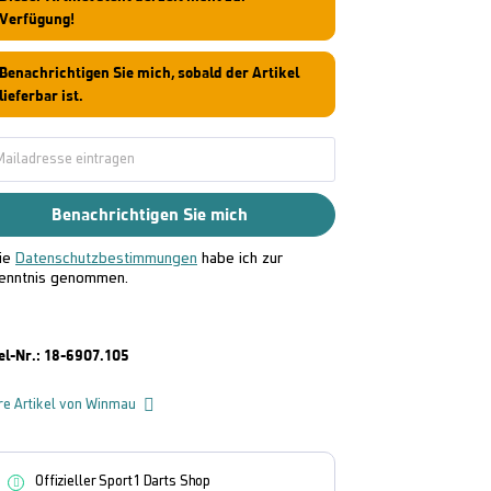
Verfügung!
Benachrichtigen Sie mich, sobald der Artikel
lieferbar ist.
Benachrichtigen Sie mich
ie
Datenschutzbestimmungen
habe ich zur
enntnis genommen.
el-Nr.:
18-6907.105
re Artikel von Winmau
Offizieller Sport1 Darts Shop