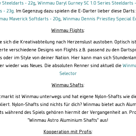
Steeldarts - 22g
,
Winmau Daryl Gurney SC 1.0 Series Steeldarts 
s - 23g
. Im Gegenzug dazu spielen die E-Darter lieber diese Darts
au Maverick Softdarts - 20g
,
Winmau Dennis Priestley Special Ed
Winmau Flights
:
te sich die Kreativabteilung nach Herzenslust austoben. Optisch ist
erte verschiedene Designs von Flights z.B. passend zu den Dartsp
 oder im Style von deiner Nation. Hier kann man sich Stundenla
r wieder was Neues. Die absoluten Renner sind aktuell die
Winmau
Selector
Winmau Shafts
:
markt ist Winmau unterwegs und hat eigene Nylon-Shafts wie di
liert. Nylon-Shafts sind nichts für dich? Winmau bietet auch Alu
s während des Spiels gehören hiermit der Vergangenheit an. Pro
"Winmau Astro Aluminium Shafts" aus!
Kooperation mit Profis
: