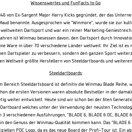
Wissenswertes und FunFacts to Go
:
6 von Ex-Sargent Major Harry Kicks gegründet, der das Untern
Maud benannte. Ausgesprochen wie "Winmore", wurde sie zur kult
weltweiten Dartsport und war ein reiner Marketing-Geniestreich
Jahren ist Winmau besessen davon, den Dartsport durch Innovati
ine Ware in über 70 verschiedene Länder weltweit. Ihr Ziel ist es 
lnen Dartspieler zu verbessern, sondern den ganzen Sport weiter
en Weltweit größte Herstellern von Steeldartboards und weiteren
Steeldartboards
:
m Bereich Steeldartsboard ist definitiv die Winmau Blade Reihe, 
chon die ersten Versionen waren absolute Bestseller in der damal
tig weiter entwickelt. Heute sind wir schon bei der 6ten Generation
Dartboard welches unter der Verwendung der neusten Technolog
in 3 verschiedenen Ausführungen, "BLADE 6, BLADE 6 DC, BLADE 6
 in den Genuss der Winmau-Qualität kommen kann. Das "BLADE 6 T
ziellen PDC Logo, da es das neue Board der Profi-Tour ist. Ein ab