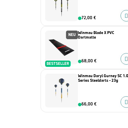
72,00 €
Winmau Blade X PVC
NEU
Dartmatte
68,00 €
BESTSELLER
Winmau Daryl Gurney SC 1.
Series Steeldarts - 23g
66,00 €