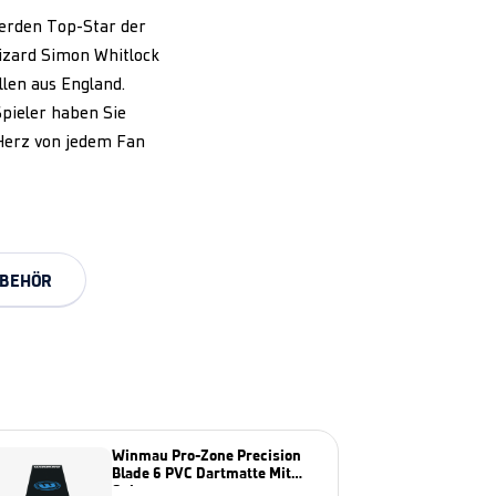
werden Top-Star der
izard Simon Whitlock
llen aus England.
pieler haben Sie
 Herz von jedem Fan
BEHÖR
Winmau Pro-Zone Precision
Blade 6 PVC Dartmatte Mit
Oche