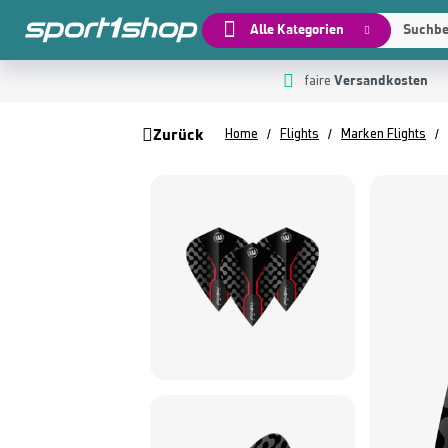
Alle Kategorien
Suchbeg
Versandkosten
 Hauptinhalt springen
Zur Suche springen
Zur Hauptnavigation springen
faire
Zurück
Home
Flights
Marken Flights