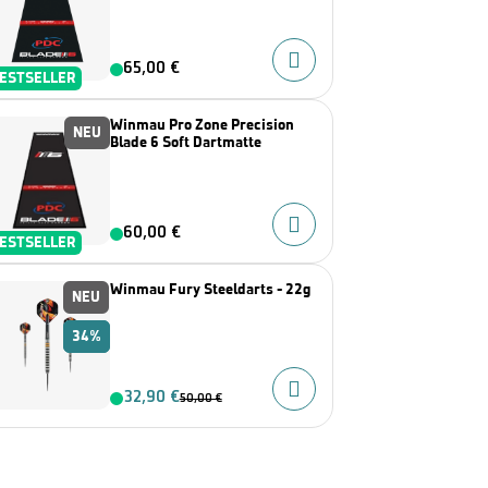
65,00 €
ESTSELLER
Winmau Pro Zone Precision
NEU
Blade 6 Soft Dartmatte
60,00 €
ESTSELLER
Winmau Fury Steeldarts - 22g
NEU
34%
32,90 €
50,00 €