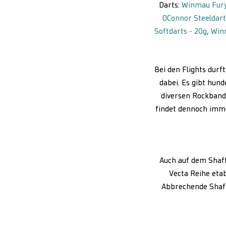
Darts:
Winmau Fury 
OConnor Steeldart
Softdarts - 20g
,
Winm
Bei den Flights durf
dabei. Es gibt hund
diversen Rockbands
findet dennoch imme
Auch auf dem Shaft
Vecta Reihe etab
Abbrechende Shaft