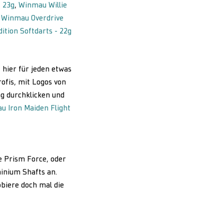
- 23g
,
Winmau Willie
:
Winmau Overdrive
ition Softdarts - 22g
 hier für jeden etwas
rofis, mit Logos von
ng durchklicken und
 Iron Maiden Flight
e Prism Force, oder
minium Shafts an.
biere doch mal die