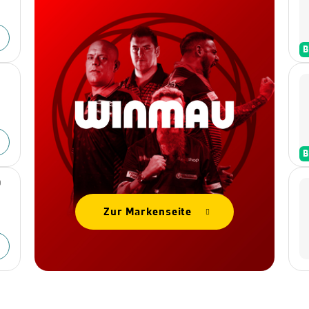
B
B
0
Zur Markenseite