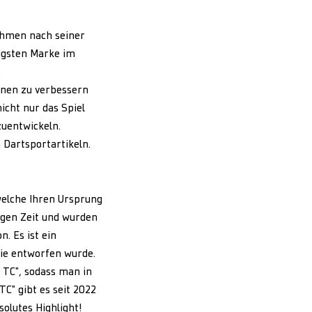
ehmen nach seiner
igsten Marke im
.
onen zu verbessern
nicht nur das Spiel
zuentwickeln.
 Dartsportartikeln.
welche Ihren Ursprung
igen Zeit und wurden
. Es ist ein
ie entworfen wurde.
 TC", sodass man in
C" gibt es seit 2022
solutes Highlight!