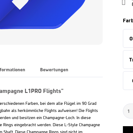
Far
O
T
nformationen
Bewertungen
hampagne L1PRO Flights"
 verschiedenen Farben, bei dem alle Flügel im 90 Grad
ugbahn als herkömmliche Flights aufweisen! Die Flights
werden und besitzen ein Champagne-Loch. In diese
Rings eingebracht werden. Diese L-Style Champagne
am Shaft. Diese Champagne Rings sind nicht im