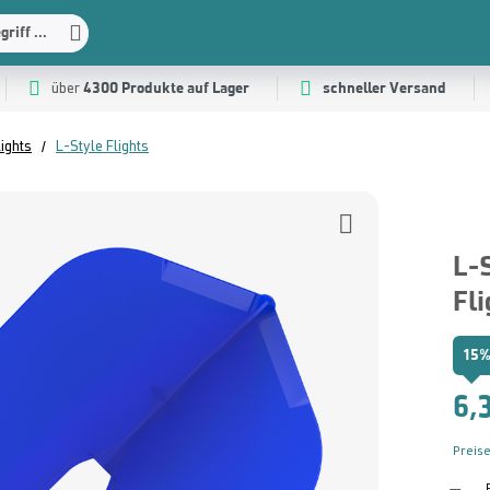
riff ...
4300 Produkte auf Lager
schneller Versand
über
ights
L-Style Flights
L-
Fli
15%
6,
Preise