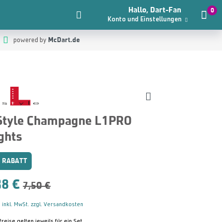
Hallo, Dart-Fan
0
Konto und Einstellungen
McDart.de
powered by
Style Champagne L1PRO
ghts
 RABATT
38 €
7,50 €
 inkl. MwSt. zzgl. Versandkosten
Preise gelten jeweils für ein Set