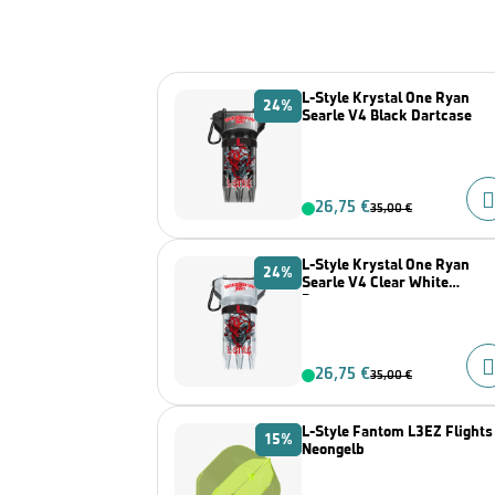
L-Style Krystal One Ryan
24%
Searle V4 Black Dartcase
26,75 €
35,00 €
L-Style Krystal One Ryan
24%
Searle V4 Clear White
Dartcase
26,75 €
35,00 €
L-Style Fantom L3EZ Flights
15%
Neongelb