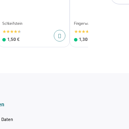
Schleifstein
Fingerwachs
1,50 €
1,30 €
en
& Daten