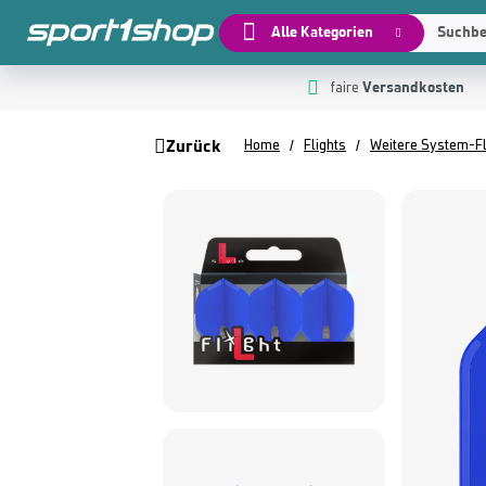
Alle Kategorien
Suchbeg
Versandkosten
 Hauptinhalt springen
Zur Suche springen
Zur Hauptnavigation springen
faire
Zurück
Home
Flights
Weitere System-Fl