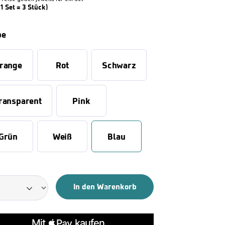
(1 Set = 3 Stück)
be
range
Rot
Schwarz
ransparent
Pink
Grün
Weiß
Blau
In den Warenkorb